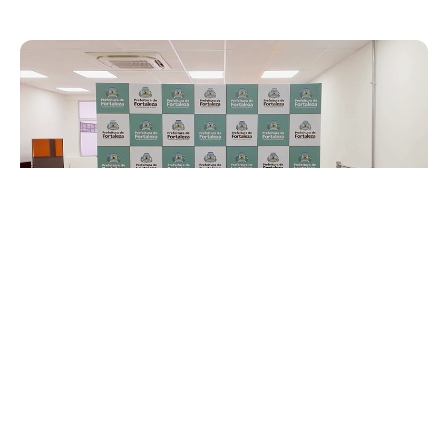
Sexta, 19 Junho 2020 18:15
Primeira fase de testagem
para a Covid-19 estima que
cerca de 370 mil pessoas já
estão imunes à doença