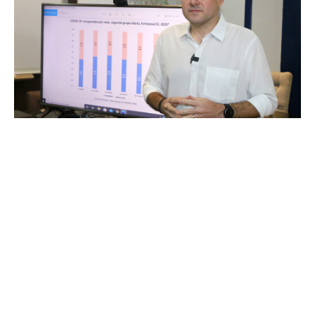
Quinta, 11 Junho 2020 19:44
Prefeito Roberto Cláudio
afirma que 21 mil pessoas já
se recuperaram da Covid-19
em Fortaleza
O prefeito Roberto Cláudio apresentou, nesta quinta-feira
(11/06), em transmissão ao vivo pelas redes sociais, novos
dados de um estudo realizado pela Universidade Federal do
Ceará (UFC) sobre a pandemia do novo coronavírus em
Fortaleza. Conforme a pesquisa, 21 mil pessoas já se