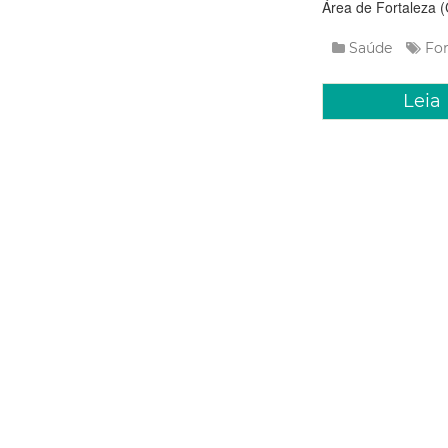
Área de Fortaleza (
Saúde
For
Leia
Sexta, 08 Maio 
Prefeitur
UTI no IJ
pacientes
A Prefeitura de Fort
quantidade de leito
complicações sistem
quarto andar do IJF