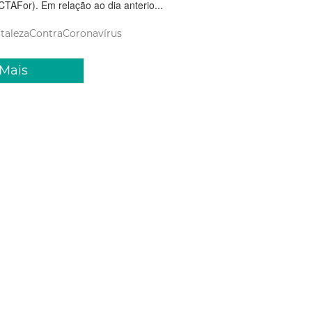
CTAFor). Em relação ao dia anterio...
talezaContraCoronavírus
 Mais
2020 17:56
a inaugura novos leitos de
F 2 para o acolhimento de
 da Covid-19
aleza ampliou, por meio do Instituto Doutor José Frota (IJF), a
s de tratamento intensivo (UTI) para as vítimas de
áticas causadas pela Covid-19. Nesta quinta-feira (07/05), o
 2 foi inaugurado com a abertura de ma...