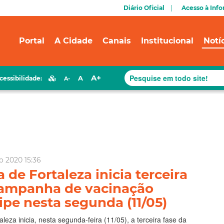
Diário Oficial
Acesso à Inf
Portal
A Cidade
Canais
Institucional
Notí
A+
A
cessibilidade:
A-
o 2020 15:36
a de Fortaleza inicia terceira
campanha de vacinação
ipe nesta segunda (‪11/05‬)
aleza inicia, nesta segunda-feira (‪11/05‬), a terceira fase da