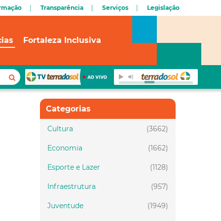
ormação
Transparência
Serviços
Legislação
cias
Fortaleza Inclusiva
Categorias
Cultura
(3662)
Economia
(1662)
Esporte e Lazer
(1128)
Infraestrutura
(957)
Juventude
(1949)