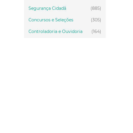
Segurança Cidadã
(885)
Concursos e Seleções
(305)
Controladoria e Ouvidoria
(164)
Servidor
(199)
Fiscalização
(151)
Proteção Animal
(34)
Relações Comunitárias
(10)
Mulheres
(21)
Regionais
(58)
Primeira Infância
(30)