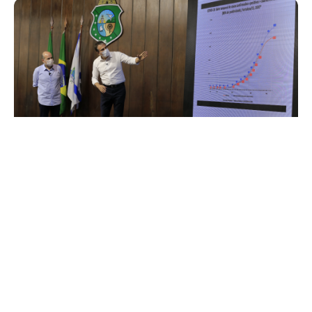
Quarta, 20 Maio 2020 19:35
Prefeito Roberto Cláudio e
governador Camilo Santana
prorrogam decreto de
isolamento social rígido em
Fortaleza
O prefeito Roberto Cláudio e o governador do Estado do Ceará