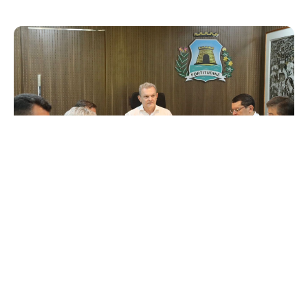
Terça, 27 Fevereiro 2024 18:51
Prefeitura de Fortaleza
propõe reposição da inflação
no reajuste geral do servidor
O prefeito de Fortaleza, José Sarto, apresentou, nesta terça-
feira (27/02), a proposta de reposição da inflação no reajuste