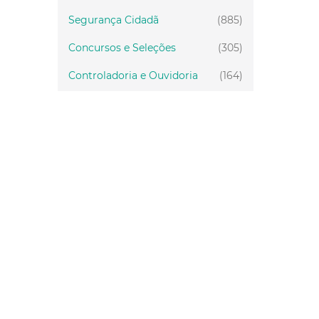
Segurança Cidadã
(885)
Concursos e Seleções
(305)
Controladoria e Ouvidoria
(164)
Servidor
(199)
Fiscalização
(151)
Proteção Animal
(34)
Relações Comunitárias
(10)
Mulheres
(21)
Regionais
(58)
Primeira Infância
(30)