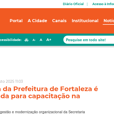
Diário Oficial
Acesso à Inf
Portal
A Cidade
Canais
Institucional
Notí
A+
A
cessibilidade:
A-
to 2025 11:03
 da Prefeitura de Fortaleza é
ada para capacitação na
gestão e modernização organizacional da Secretaria