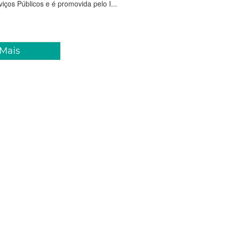
viços Públicos e é promovida pelo I...
 Mais
 2025 09:46
a de Fortaleza decreta ponto
vo na sexta-feira (19/06)
taleza informa que, em virtude do feriado nacional de Corpus
o decreto nº 16.299, será ponto facultativo para os servidores
ta-feira (19/06). Serviços essenciais não serão afetados, tais
ssistência da saúde de urgê...
Feriado
Ponto Facultativo
decreto