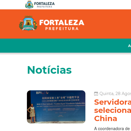
A
Notícias
Quinta, 28 Agos
Servidora
selecion
China
A coordenadora de 