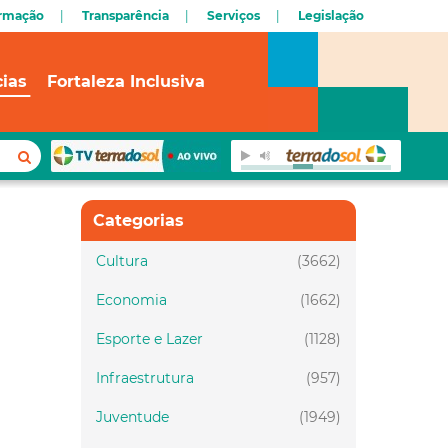
ormação
Transparência
Serviços
Legislação
cias
Fortaleza Inclusiva
Categorias
Cultura
(3662)
Economia
(1662)
Esporte e Lazer
(1128)
Infraestrutura
(957)
Juventude
(1949)