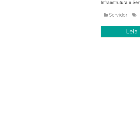
Infraestrutura e Ser
Servidor
Leia
Terça, 17 Junho
Prefeitur
facultati
A Prefeitura de For
Christi e conforme 
municipais nesta sex
como: serviços de a
Servidor