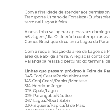
Com a finalidade de atender aos permission
Transporte Urbano de Fortaleza (Etufor) ofer
terminal Lagoa à feira.
A nova linha vai operar apenas aos domingos
46 viagens/dia. O itinerário contempla as a
Gomes Brasil que circulam a Lagoa da Para
Com a requalificação da área da Lagoa da Par
área que abriga a feira. A região já conta co
Parangaba realiza o percurso do terminal dir
Linhas que passam próximo à Feira da Pa
045-Conj.Ceará/Papicu/Montese
145-Conj.Ceará/Papicu/Montese
314-Henrique Jorge
025-Opaia/Lagoa
029-Parangaba/Náutico
067-Lagoa/Albert Sabin
030-Siqueira/Papicu/13 de Maio