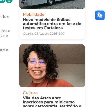
Mobilidade
ando o
Novo modelo de ônibus
automático entra em fase de
testes em Fortaleza
utos e
Quarta, 05 Agosto 2026 16:07
iva e
até a
Cultura
Vila das Artes abre
inscrições para minicurso
sobre cartografia, território e