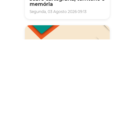
memória
Segunda, 03 Agosto 2026 09:13
Saúde
Carreta da Saúde da Mulher
vai ofertar cerca de 2 mil
atendimentos ginecológicos
e de mamas em Fortaleza
durante o mês de agosto
Quinta, 06 Agosto 2026 08:43