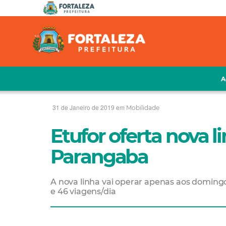
A
31 de Janeiro de 2019 em
Mobilidade
Etufor oferta nova l
Parangaba
A nova linha vai operar apenas aos domingo
e 46 viagens/dia