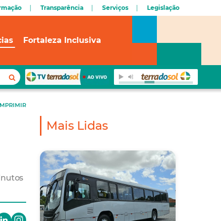
ormação
Transparência
Serviços
Legislação
cias
Fortaleza Inclusiva
IMPRIMIR
Mais Lidas
inutos