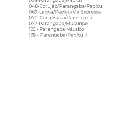
038-Parangaba/Papicu
048-Corujão/Parangaba/Papicu
069-Lagoa/Papicu/Via Expressa
070-Cuca Barra/Parangaba
077-Parangaba/Mucuripe
129 - Parangaba Náutico
138 – Parangaba/Papicu II
177 - Parangaba / Mucuripe II
331 - Conjunto Esperança / Centro
360 - Siqueira / João Pessoa
363 - Vila Manoel Sátiro / Centro
374 - Aracapé / Centro
320-João XXIII/Lagoa/Centro
390-Parangaba/João Pessoa
Onibus
nova linha
Parangaba
feira parangaba