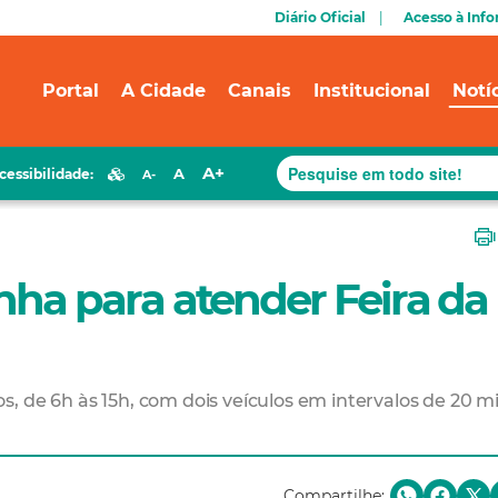
Diário Oficial
Acesso à Inf
Portal
A Cidade
Canais
Institucional
Notí
A+
A
cessibilidade:
A-
inha para atender Feira da
s, de 6h às 15h, com dois veículos em intervalos de 20 m
Compartilhe: