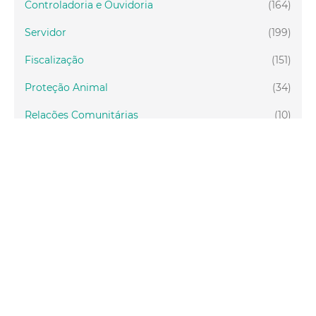
Controladoria e Ouvidoria
(164)
Servidor
(199)
Fiscalização
(151)
Proteção Animal
(34)
Relações Comunitárias
(10)
Mulheres
(21)
Regionais
(58)
Primeira Infância
(30)
Mais Lidas