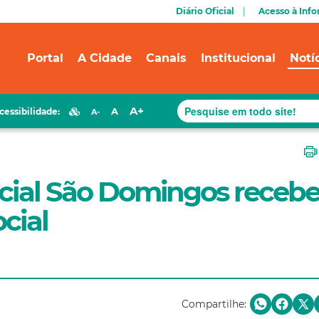
Diário Oficial
Acesso à Inf
Portal
A Cidade
Canais
Institucional
Notí
A+
A
cessibilidade:
A-
ncial São Domingos receb
cial
Compartilhe: