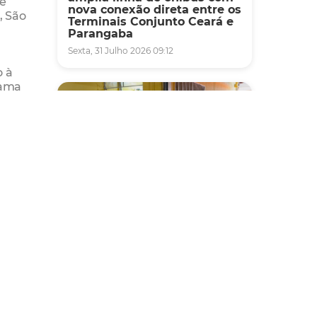
de
nova conexão direta entre os
, São
Terminais Conjunto Ceará e
Parangaba
Sexta, 31 Julho 2026 09:12
o à
rama
,
anto
Fiscalização
Agefis apreende cerca de
duas toneladas de alimentos
impróprios para consumo
em supermercado de
Messejana
Quinta, 30 Julho 2026 13:01