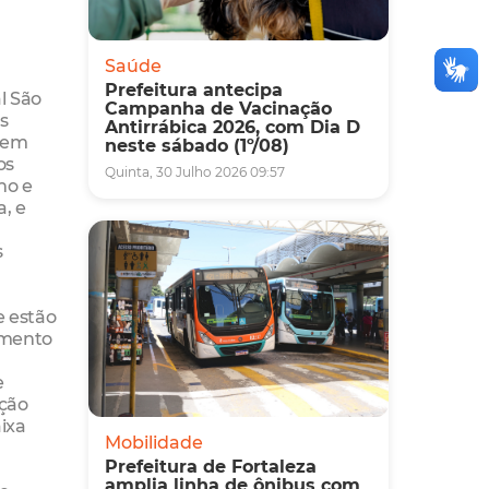
Saúde
Prefeitura antecipa
l São
Campanha de Vacinação
s
Antirrábica 2026, com Dia D
lvem
neste sábado (1º/08)
os
Quinta, 30 Julho 2026 09:57
ho e
, e
s
e estão
imento
e
ação
ixa
Mobilidade
Prefeitura de Fortaleza
amplia linha de ônibus com