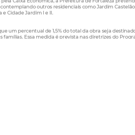
 pela Caixa Econômica, a Prefeitura de Fortaleza preten
s, contemplando outros residenciais como Jardim Castelão
e Cidade Jardim I e II.
 que um percentual de 1,5% do total da obra seja destinad
amílias. Essa medida é prevista nas diretrizes do Prog
pela Caixa Econômica Federal.
 meio do trabalho social. Este ano, além do são Domingos
nções são eles: os Escritores, Alameda das Palmeiras, S
pendência, Maravilha, Vila do Mar e São Cristóvão.