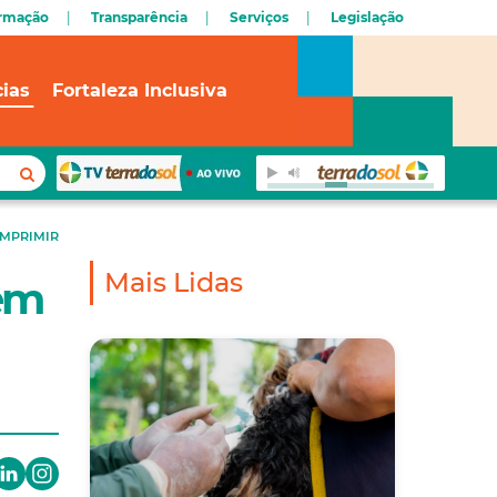
ormação
Transparência
Serviços
Legislação
cias
Fortaleza Inclusiva
IMPRIMIR
Mais Lidas
em