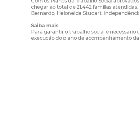
Com os Planos de Trabalho Social aprovados
chegar ao total de 21.442 famílias atendida
Bernardo, Heloneida Studart, Independência 
Saiba mais
Para garantir o trabalho social é necessário
execução do plano de acompanhamento das f
Minha Casa, Minha Vida e são coordenadas 
Em 2018, 14.122 famílias foram atendidas por
outros residenciais também recebem interve
Agostinho, Monte Líbano, São Bernardo, Inde
Habitafor
Habitação
trabalho social