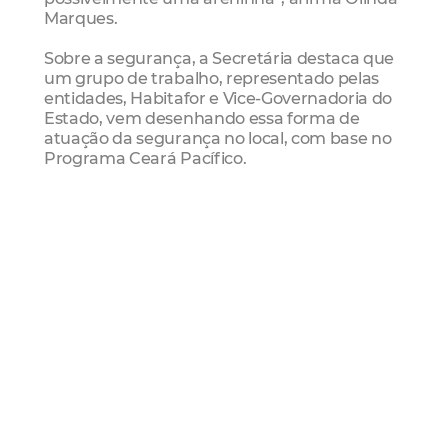
Marques.
Sobre a segurança, a Secretária destaca que
um grupo de trabalho, representado pelas
entidades, Habitafor e Vice-Governadoria do
Estado, vem desenhando essa forma de
atuação da segurança no local, com base no
Programa Ceará Pacífico.
Números
As 1.760 unidades habitacionais do
Residencial Luiz Gonzaga receberam
recursos que ultrapassam a ordem de R$ 115
milhões. Essas unidades devem atender
famílias cadastradas Programa Minha Casa,
Minha Vida – Entidades, representadas por
organizações sociais que tratam da temática
em Fortaleza. “As unidades dessa primeira
etapa estão sendo coordenadas pelo Cearah
Periferia, responsável por conduzir o processo
junto a 640 famílias, pelo Habitat com 624 e,
também, pela Federação de Bairros e Favelas