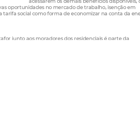
acessarem os demais benefícios disponíveis,
ovas oportunidades no mercado de trabalho, isenção em
na tarifa social como forma de economizar na conta da en
itafor junto aos moradores dos residenciais é parte da
 durante e pós-entrega dos empreendimentos. Além de ger
res, essas iniciativas também promovem formações volt
o, empreendedorismo e renda.
sponibilizados pelo Cadastro Único
h)
 3 (em frente ao mercadinho KF)