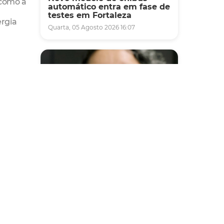
 como a
automático entra em fase de
testes em Fortaleza
ergia
Quarta, 05 Agosto 2026 16:07
ar
adas
Saúde
Fortaleza terá seis postos de
saúde abertos neste sábado
e domingo (1º e 2/8) para
atendimento à população
Sexta, 31 Julho 2026 16:34