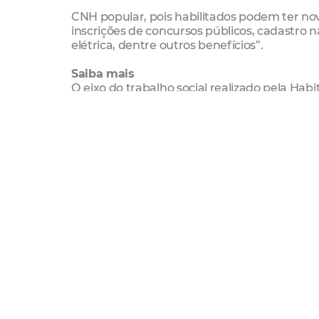
CNH popular, pois habilitados podem ter n
inscrições de concursos públicos, cadastro 
elétrica, dentre outros benefícios”.
Saiba mais
O eixo do trabalho social realizado pela Hab
assistência prestada às famílias no antes,
conhecimentos acerca de direitos elementa
para o convívio social, mercado de trabalh
Serviço
Oficina sobre os projetos e benefícios di
Data: Quinta-feira (06/12)
Horário: manhã (9h às 12h) e tarde (14h às 17
Local: Salão Comunitário da Quadra 7/ Lote
trabalho social
Habitafor
SDHDS