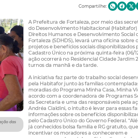
Compartilhe:
A Prefeitura de Fortaleza, por meio das secre
do Desenvolvimento Habitacional (Habitafor)
Direitos Humanos e Desenvolvimento Social 
Fortaleza (SDHDS), levará uma oficina sobre 
projetos e benefícios sociais disponibilizados 
Cadastro Único na próxima quinta-feira (06/12
ação ocorrerá no Residencial Cidade Jardim 2
turnos da manhã e da tarde.
A iniciativa faz parte do trabalho social desen
pela Habitafor junto às famílias contemplad
moradias do Programa Minha Casa, Minha Vi
acordo com a coordenadora de Programas So
da Secretaria e uma das responsáveis pela aç
Andréa Cialdini, o intuito é levar para essas fa
informações sobre os benefícios disponibiliza
pelo Cadastro Único do Governo Federal. “Al
ação das
já conhecidos bolsa família e RG gratuito, q
incentivar os moradores a conhecerem e