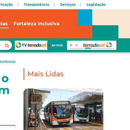
ormação
Transparência
Serviços
Legislação
cias
Fortaleza Inclusiva
IMPRIMIR
Mais Lidas
 o
im