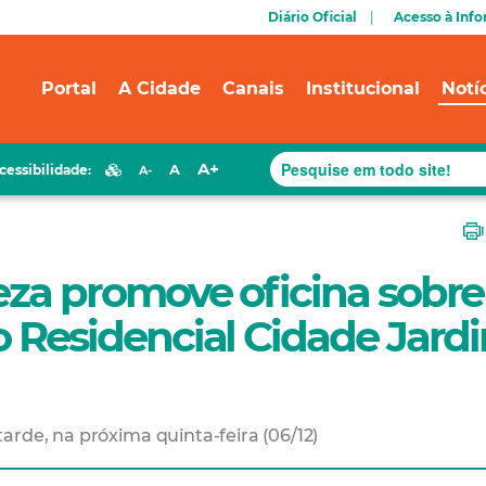
Diário Oficial
Acesso à Inf
Portal
A Cidade
Canais
Institucional
Notí
A+
A
cessibilidade:
A-
leza promove oficina sobre
no Residencial Cidade Jard
arde, na próxima quinta-feira (06/12)