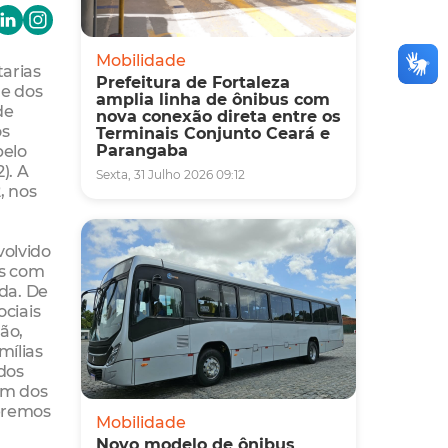
Mobilidade
tarias
Prefeitura de Fortaleza
 e dos
amplia linha de ônibus com
de
nova conexão direta entre os
os
Terminais Conjunto Ceará e
Parangaba
pelo
). A
Sexta, 31 Julho 2026 09:12
, nos
volvido
as com
da. De
ciais
ão,
mílias
dos
ém dos
ueremos
Mobilidade
Novo modelo de ônibus