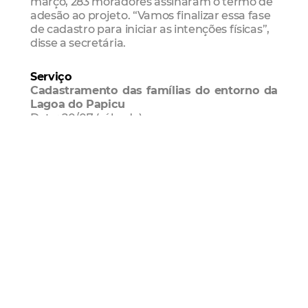
março, 283 moradores assinaram o termo de
adesão ao projeto. “Vamos finalizar essa fase
de cadastro para iniciar as intenções físicas”,
disse a secretária.
Serviço
Cadastramento das famílias do entorno da
Lagoa do Papicu
Data: 20/07 (sábado)
Horário: a partir de 8h
Local: Rua Prisco Bezerra com Des. Lauro
Nogueira
Habitafor
Regularização Fundiária
Lagoa Do
Papicu
Urbanização
Mais Lidas