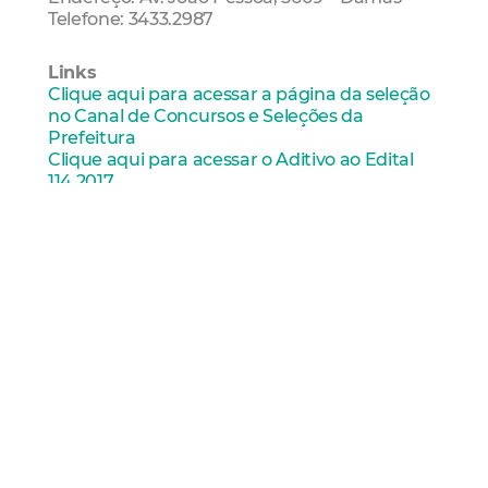
Telefone: 3433.2987
Links
Clique aqui para acessar a página da seleção
no Canal de Concursos e Seleções da
Prefeitura
Clique aqui para acessar o Aditivo ao Edital
114.2017
Clique aqui para acessar o formulário de
inscrição (ampla concorrência)
Clique aqui para acessar o formulário de
inscrição (escola pública)
Clique aqui para acessar a reimpressão do
boleto de pagamento
Educação
Seleção Pública
Novos Alunos
Centro
De Linguas