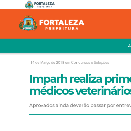
A
14 de Março de 2018 em
Concursos e Seleções
Imparh realiza prim
médicos veterinário
Aprovados ainda deverão passar por entrev