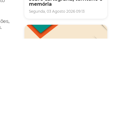
to
memória
Segunda, 03 Agosto 2026 09:13
ões,
.
Saúde
Carreta da Saúde da Mulher
vai ofertar cerca de 2 mil
atendimentos ginecológicos
e de mamas em Fortaleza
durante o mês de agosto
Quinta, 06 Agosto 2026 08:43