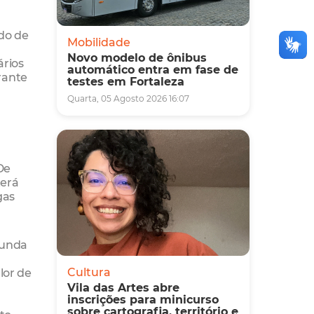
do de
Mobilidade
Novo modelo de ônibus
ários
automático entra em fase de
rante
testes em Fortaleza
Quarta, 05 Agosto 2026 16:07
De
terá
gas
gunda
alor de
Cultura
Vila das Artes abre
inscrições para minicurso
sobre cartografia, território e