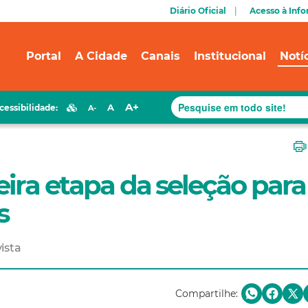
Diário Oficial
Acesso à Inf
Portal
A Cidade
Canais
Institucional
Notí
A+
A
cessibilidade:
A-
eira etapa da seleção para
s
ista
Compartilhe: