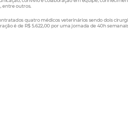
municação; convívio e colaboração em equipe; conhecimen
, entre outros.
ontratados quatro médicos veterinários sendo dois cirurgi
eração é de R$ 5.622,00 por uma jornada de 40h semanais
ários