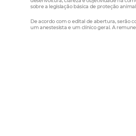
desenvoltura, clareza e objetividade na co
sobre a legislação básica de proteção animal
De acordo com o edital de abertura, serão c
um anestesista e um clínico geral. A remun
Mais Informações
Diretoria de Concursos e Seleções (Dices)
Local: Av. João Pessoa, 5609 – Damas
Tel: (85) 3433.2986
Imparh
SCSP
Seleção Pública
Médicos Veterin