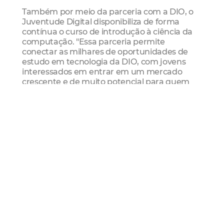
Também por meio da parceria com a DIO, o
Juventude Digital disponibiliza de forma
contínua o curso de introdução à ciência da
computação. "Essa parceria permite
conectar as milhares de oportunidades de
estudo em tecnologia da DIO, com jovens
interessados em entrar em um mercado
crescente e de muito potencial para quem
está começando. Temos certeza que o
impacto continuará aumentando cada vez
mais em Fortaleza!”, afirma Victor Haruo,
Head of Ecosystem na DIO.
Juventude Digital
O Juventude Digital, programa da Prefeitura
de Fortaleza que qualifica jovens para o
mercado da tecnologia, foi lançado em
outubro de 2021. É coordenado pela
Fundação de Ciência, Tecnologia e Inovação
de Fortaleza (Citinova), em parceria com