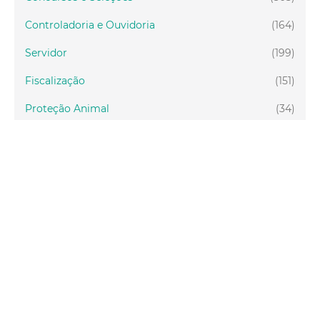
Controladoria e Ouvidoria
(164)
Servidor
(199)
Fiscalização
(151)
Proteção Animal
(34)
Relações Comunitárias
(10)
Mulheres
(21)
Regionais
(58)
Primeira Infância
(30)
Mais Lidas