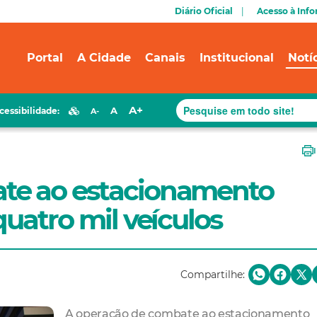
Diário Oficial
Acesso à Inf
Portal
A Cidade
Canais
Institucional
Notí
A+
A
cessibilidade:
A-
te ao estacionamento
uatro mil veículos
Compartilhe:
A operação de combate ao estacionamento