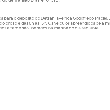
o de Trânsito Brasileiro (CTB).
os para o depósito do Detran (avenida Godofredo Maciel, 
do órgão é das 8h às 15h. Os veículos apreendidos pela 
dos à tarde são liberados na manhã do dia seguinte.
dirigir ao bloco de fiscalização, onde terá que solicitar o b
 a diária (R$ 9,62 para carros e R$ 6,41 para motos). A 
nciamento anual. Caso haja alguma pendência no licenci
nte depois desse pagamento, o veículo é liberado.
 2013, estacionar em local/horário proibido especificame
ometidas. Por isso, os trabalhos de fiscalização integrado
s a cultura de respeito às regras básicas de convivência
r seguida.