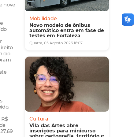
se nove
Mobilidade
 e
Novo modelo de ônibus
ido
automático entra em fase de
testes em Fortaleza
r
Quarta, 05 Agosto 2026 16:07
reito
nício
foram
ste
os
ido,
e R$
Cultura
 de
Vila das Artes abre
inscrições para minicurso
127,69
sobre cartografia, território e