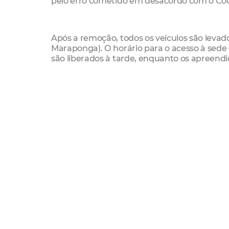
pelo erro cometido em desacordo com o Códig
Após a remoção, todos os veículos são levad
Maraponga). O horário para o acesso à sede 
são liberados à tarde, enquanto os apreendi
Para liberar o veículo, o proprietário deve se 
de pagamento da taxa do reboque (R$ 67,36) e
pode ser paga somente por ocasião do lice
ou no IPVA, a mesma deve ser quitada. Some
Dentre as 444.052 autuações registradas em
pela sinalização foi uma das infrações mais c
contínuos e visam a estimular nos condutore
e à legislação de trânsito, que existe para se
O que diz a legislação