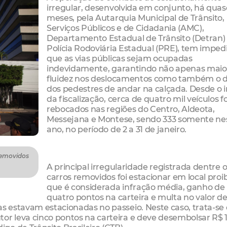
irregular, desenvolvida em conjunto, há qua
meses, pela Autarquia Municipal de Trânsito,
Serviços Públicos e de Cidadania (AMC),
Departamento Estadual de Trânsito (Detran)
Polícia Rodoviária Estadual (PRE), tem imped
que as vias públicas sejam ocupadas
indevidamente, garantindo não apenas maio
fluidez nos deslocamentos como também o di
dos pedestres de andar na calçada. Desde o i
da fiscalização, cerca de quatro mil veículos 
rebocados nas regiões do Centro, Aldeota,
Messejana e Montese, sendo 333 somente ne
ano, no período de 2 a 31 de janeiro.
 removidos
A principal irregularidade registrada dentre 
carros removidos foi estacionar em local proib
que é considerada infração média, ganho de
quatro pontos na carteira e multa no valor d
as estavam estacionadas no passeio. Neste caso, trata-se
or leva cinco pontos na carteira e deve desembolsar R$ 