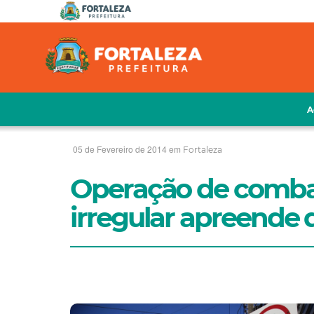
A
05 de Fevereiro de 2014 em
Fortaleza
Operação de comba
irregular apreende q