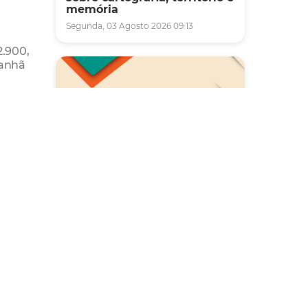
memória
Segunda, 03 Agosto 2026 09:13
2.900,
manhã
oleto
multa
amento
Saúde
Carreta da Saúde da Mulher
nte
vai ofertar cerca de 2 mil
s são
atendimentos ginecológicos
e de mamas em Fortaleza
 urbana
durante o mês de agosto
Quinta, 06 Agosto 2026 08:43