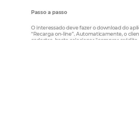
Passo a passo
O interessado deve fazer o download do apli
“Recarga on-line”. Automaticamente, o clien
cadastro, basta selecionar “comprar crédito
débito) que utilizará para pagamento das p
de crédito. Caso já seja usuário do “Recarga
aproveitados.
No momento do uso, basta acessar o aplicati
Code”. Com o QR gerado, basta posicionar ab
veículos para facilitar o correto posicioname
QR Code só deve ser gerado em até cinco min
inválido e o cliente terá o valor da passage
de utilização de um QR Code tem por objetiv
Será disponível aos usuários a possibilida
Tecnologia