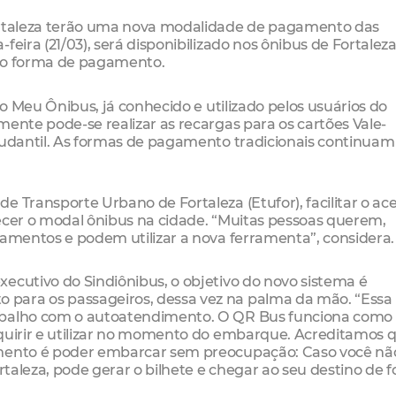
Fortaleza terão uma nova modalidade de pagamento das
feira (21/03), será disponibilizado nos ônibus de Fortalez
omo forma de pagamento.
vo Meu Ônibus, já conhecido e utilizado pelos usuários do
mente pode-se realizar as recargas para os cartões Vale-
studantil. As formas de pagamento tradicionais continuam
 Transporte Urbano de Fortaleza (Etufor), facilitar o ac
ecer o modal ônibus na cidade. “Muitas pessoas querem,
camentos e podem utilizar a nova ferramenta”, considera.
ecutivo do Sindiônibus, o objetivo do novo sistema é
para os passageiros, dessa vez na palma da mão. “Essa
rabalho com o autoatendimento. O QR Bus funciona com
dquirir e utilizar no momento do embarque. Acreditamos 
amento é poder embarcar sem preocupação: Caso você nã
ortaleza, pode gerar o bilhete e chegar ao seu destino de 