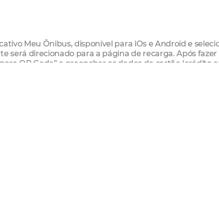
cativo Meu Ônibus, disponível para iOs e Android e seleci
te será direcionado para a página de recarga. Após fazer
 para QR Code” e preencher os dados do cartão (crédito 
assagens, que podem ser adquiridas por meio do pix e/ou
 on-line”, os dados dos cartões já cadastrados serão
vo, selecionar “Recarga on-line”, e em seguida “Gerar QR
aixo do validador, sobre uma “guia” já instalada em todo
nto do celular com o QR Code a ser lido. É válido ressaltar
utos antes de ser utilizado. Após esse prazo, o código se
m ressarcido em seu saldo em até 48 horas. O prazo de vig
o evitar fraudes.
de de pagamento para a tarifa comum, atualmente em R$ 3