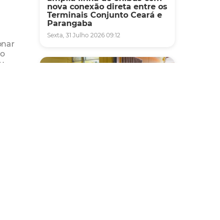
nova conexão direta entre os
Terminais Conjunto Ceará e
Parangaba
Sexta, 31 Julho 2026 09:12
onar
 o
ou
 cartão
s os
 que o
 torna
ência
Fiscalização
Agefis apreende cerca de
duas toneladas de alimentos
impróprios para consumo
,90.
em supermercado de
Messejana
Quinta, 30 Julho 2026 13:01