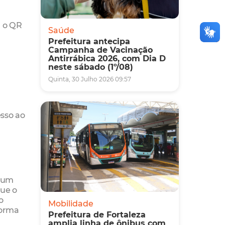
a o QR
Saúde
Prefeitura antecipa
Campanha de Vacinação
Antirrábica 2026, com Dia D
neste sábado (1º/08)
Quinta, 30 Julho 2026 09:57
esso ao
o um
que o
o
Mobilidade
forma
Prefeitura de Fortaleza
amplia linha de ônibus com