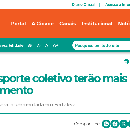
Diário Oficial
Acesso à Inf
Portal
A Cidade
Canais
Institucional
Notí
A+
A
cessibilidade:
A-
sporte coletivo terão mais
amento
será implementada em Fortaleza
Compartilhe: