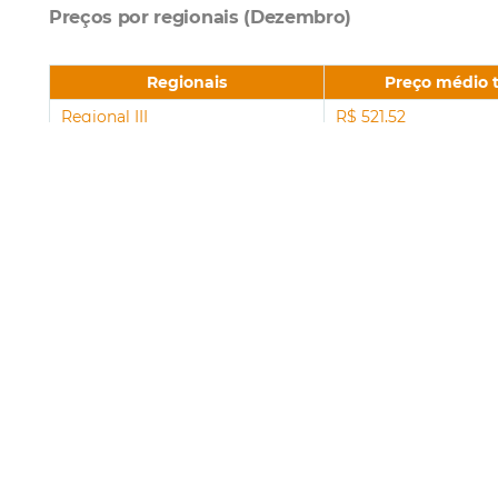
Preços por regionais (Dezembro)
Regionais
Preço médio t
Regional III
R$ 521,52
Regional do Centro
R$ 482,07
Regional V
R$ 471,98
Regional II
R$ 447,44
Regional VI
R$ 445,38
Regional I
R$ 417,93
Regional IV
R$ 400,06
Dicas e direitos
1 - Verifique as datas de promoções e dias de
ofertas;
2 - Analise os encartes distribuídos como
sendo de produtos promocionais e exija os
mesmos preços praticados nos caixas. Se