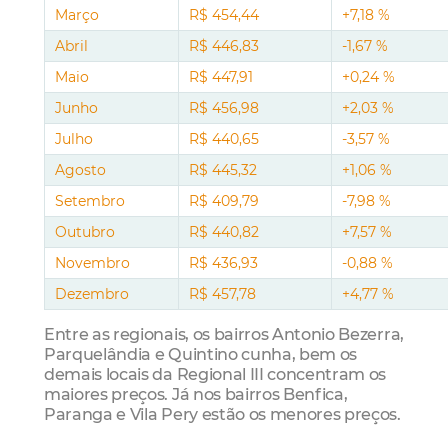
Março
R$ 454,44
+7,18 %
Abril
R$ 446,83
-1,67 %
Maio
R$ 447,91
+0,24 %
Junho
R$ 456,98
+2,03 %
Julho
R$ 440,65
-3,57 %
Agosto
R$ 445,32
+1,06 %
Setembro
R$ 409,79
-7,98 %
Outubro
R$ 440,82
+7,57 %
Novembro
R$ 436,93
-0,88 %
Dezembro
R$ 457,78
+4,77 %
Entre as regionais, os bairros Antonio Bezerra,
Parquelândia e Quintino cunha, bem os
demais locais da Regional III concentram os
maiores preços. Já nos bairros Benfica,
Paranga e Vila Pery estão os menores preços.