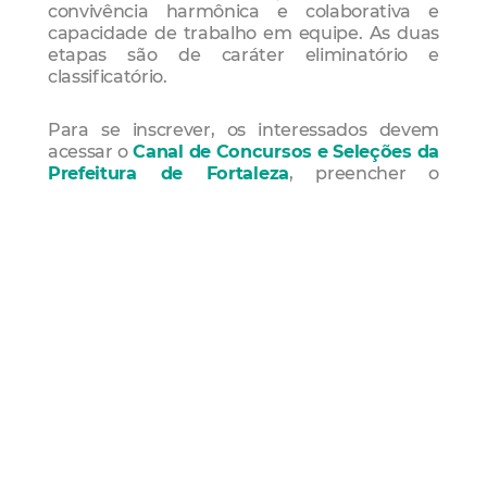
convivência harmônica e colaborativa e
capacidade de trabalho em equipe. As duas
etapas são de caráter eliminatório e
classificatório.
Para se inscrever, os interessados devem
acessar o
Canal de Concursos e Seleções da
Prefeitura de Fortaleza
, preencher o
formulário eletrônico e pagar a taxa de
inscrição no valor de R$140,00 para os
candidatos de nível superior e de R$90,00
para os candidatos de nível médio. No ato da
inscrição, o interessado terá de indicar seus
próprios RG e CPF. O boleto de pagamento,
ainda que gerado no último dia de inscrição,
deverá ser pago obrigatoriamente até a data
do vencimento, observado o horário da
cidade de Fortaleza.
Links