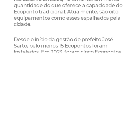
quantidade do que oferece a capacidade do
Ecoponto tradicional. Atualmente, são oito
equipamentos como esses espalhados pela
cidade.
Desde o início da gestão do prefeito José
Sarto, pelo menos 15 Ecopontos foram
instalados. Em 2023, foram cinco Ecopontos
instalados nos bairros Cais do Porto,
Cajazeiras, Coaçu, Joaquim Távora e
Presidente Kennedy.
Programa Mais Fortaleza
A expansão desses equipamentos está
prevista no Programa Mais Fortaleza, que
reúne iniciativas para o gerenciamento e
manejo de resíduos sólidos. Além dessa
ampliação, o programa inclui a requalificação
de pontos de lixo e projetos como o Re-ciclo; o
Centro de Recondicionamento Tecnológico