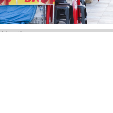
ia Regional II
lesco 2020, a Prefeitura de Fortaleza inicia nesta segu
nal II, o cadastro dos vendedores ambulantes que desejam
e Iracema. O cadastro prossegue até sexta-feira (17/01), d
te ano, o Pré-carnaval começa no dia 24 de janeiro e segue
vez como ambulante, os documentos que deverão ser
 Carteira de Identidade (RG), do CPF e do comprovante 
 3x4. Quem já realizou cadastro anteriormente precisa ap
ializam no entorno da área do evento ou como estacionár
-carnaval sem a obrigatoriedade de se inscrever, porém,