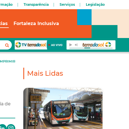
ormação
Transparência
Serviços
Legislação
cias
Fortaleza Inclusiva
IMPRIMIR
Mais Lidas
ia de