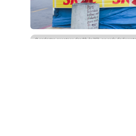
O cadastro acontece das 9h às 16h, na sede da Secretar
Como parte da programação do Ciclo Carnava
feira (13/01), por meio da Secretaria Regio
trabalhar no Pré-Carnaval, no bairro Praia d
às 16h, na sede da Secretaria Regional II. Es
dia 16 de fevereiro.
Para quem vai se cadastrar pela primeira 
apresentados neste momento são: cópias da
endereço, além da folha corrida e uma foto
apresentar cópias do RG e CPF.
Os permissionários habituais que já comerc
Aterro, poderão comercializar durante o Pré