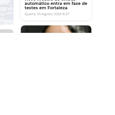
automático entra em fase de
testes em Fortaleza
Quarta, 05 Agosto 2026 16:07
nda-
as 9h
 até o
Saúde
Fortaleza terá seis postos de
de
saúde abertos neste sábado
enas
e domingo (1º e 2/8) para
atendimento à população
Sexta, 31 Julho 2026 16:34
ios do