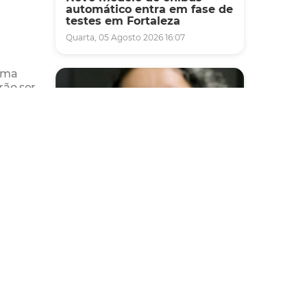
automático entra em fase de
testes em Fortaleza
Quarta, 05 Agosto 2026 16:07
urma
rão ser
ue não
licos.
Saúde
Fortaleza terá seis postos de
vel
saúde abertos neste sábado
e domingo (1º e 2/8) para
atendimento à população
a apta
Sexta, 31 Julho 2026 16:34
as