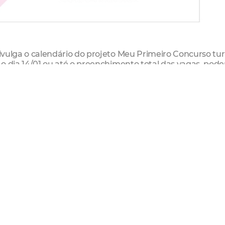
 divulga o calendário do projeto Meu Primeiro Concurso t
é o dia 14/01 ou até o preenchimento total das vagas, pode
 está disponível no
Canal da Juventude
. A iniciativa é
al de Políticas Públicas de Juventude (CEPPJ).
tavo Brígido, visa ajudar jovens da periferia da Cidade q
paratório, mas desejam disputar vagas em concursos púb
ntecerão às terças, quartas e quintas-feiras, na Rede Cuca
lmente, serão ofertadas as disciplinas de Português,
ional, matérias mais comuns em todos os concursos de ní
40h/aulas por mês, tempo suficiente para tornar a turm
 e dependendo da demanda, as aulas, a carga horária e 
s dos jovens.