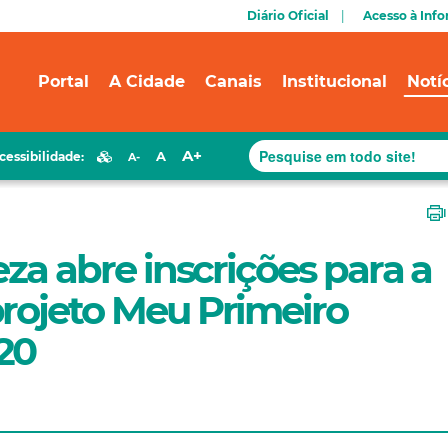
Diário Oficial
Acesso à Inf
Portal
A Cidade
Canais
Institucional
Notí
A+
A
cessibilidade:
A-
eza abre inscrições para a
rojeto Meu Primeiro
20