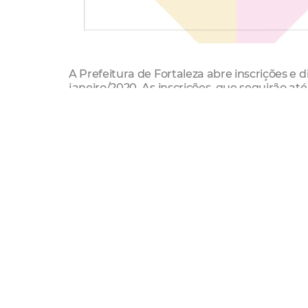
A Prefeitura de Fortaleza abre inscrições e
janeiro/2020. As inscrições, que seguirão at
feitas por meio de formulário eletrônico que
promovida por meio da Coordenadoria Especi
O projeto, uma parceria com o professor Gus
têm condições de financiar um cursinho pre
As aulas iniciarão no dia 14 de janeiro e aco
Mondubim, no horário de 18h30 às 21h. Inicia
Matemática, Informática e Direito Constituc
médio.
O projeto pretende formar uma turma, com 
para um concurso. No decorrer da execução,
disciplinas podem se ajustar às necessidade