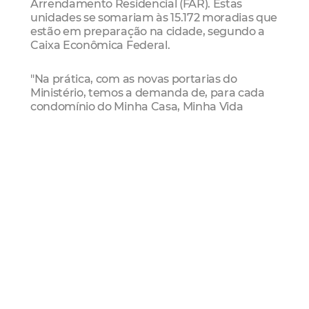
Arrendamento Residencial (FAR). Estas
unidades se somariam às 15.172 moradias que
estão em preparação na cidade, segundo a
Caixa Econômica Federal.
"Na prática, com as novas portarias do
Ministério, temos a demanda de, para cada
condomínio do Minha Casa, Minha Vida
criado, estudar a demanda do público que
será morador da área, com o número de
crianças em idade escolar, demanda para
atendimento de saúde. O que deverá ser
feita para que cada obra seja aprovada, por
isso o esforço de estudar, por parte da
Prefeitura, cada um desses projetos",
explicou Daniel Girão, coordenador do
PMCMV pelo Município, tratando do que
chama de conceito de habitabilidade.
A Prefeitura terá 30 dias para apresentar o
diagnóstico completo, que irá compor o plano
de trabalho dos projetos que estão sendo