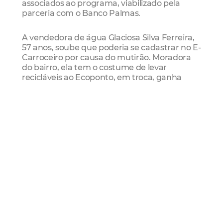
associados ao programa, viabilizado pela
parceria com o Banco Palmas.
A vendedora de água Glaciosa Silva Ferreira,
57 anos, soube que poderia se cadastrar no E-
Carroceiro por causa do mutirão. Moradora
do bairro, ela tem o costume de levar
recicláveis ao Ecoponto, em troca, ganha
desconto na sua conta de energia,
bonificação que é oferecida através do
Recicla Fortaleza, outro programa de
incentivo vinculado aos Ecopontos. Com a
ação do último sábado (05/07), a vendedora
também se cadastrou no E-Carroceiro e
descobriu que poderia ter mais uma fonte de
renda.
“Fiquei com curiosidade e vim perguntar
como funcionava aqui, aí outro dia eu vim e
trouxe um monte de coisas. As pessoas não
valorizam, um trabalho desse não é
vergonhoso e você ainda tá ajudando a