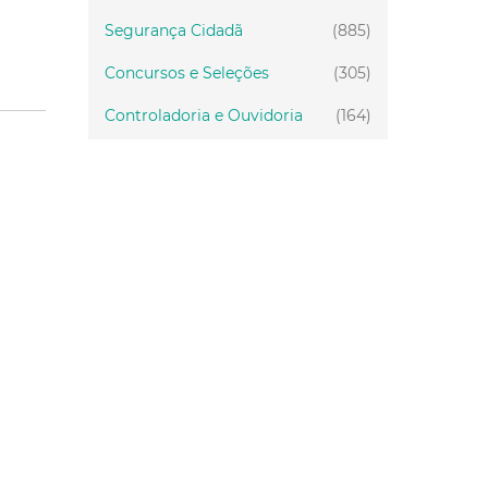
Segurança Cidadã
(885)
Concursos e Seleções
(305)
Controladoria e Ouvidoria
(164)
Servidor
(199)
Fiscalização
(151)
Proteção Animal
(34)
Relações Comunitárias
(10)
Mulheres
(21)
Regionais
(58)
Primeira Infância
(30)