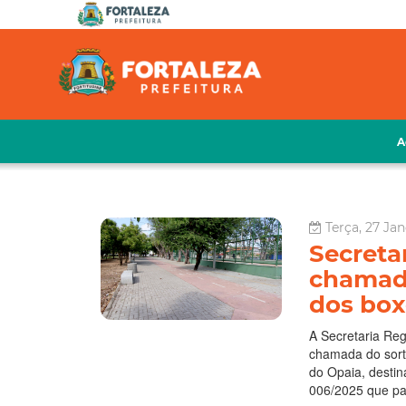
A
Terça, 27 Jan
Secreta
chamada
dos box
A Secretaria Reg
chamada do sort
do Opaia, desti
006/2025 que par