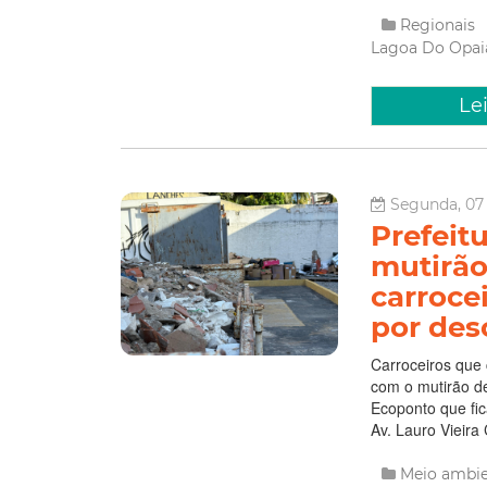
Regionais
Lagoa Do Opai
Le
Segunda, 07 
Prefeit
mutirão
carroce
por des
Carroceiros que
com o mutirão d
Ecoponto que fic
Av. Lauro Vieira
Meio ambi