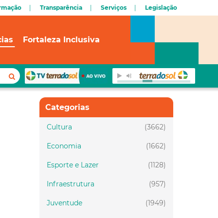
ormação
Transparência
Serviços
Legislação
cias
Fortaleza Inclusiva
Categorias
Cultura
(3662)
Economia
(1662)
Esporte e Lazer
(1128)
Infraestrutura
(957)
Juventude
(1949)