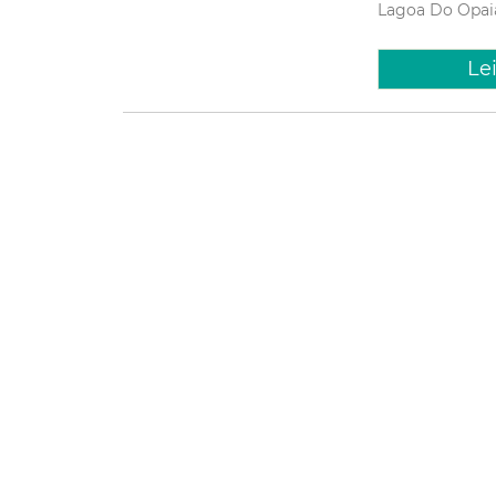
Lagoa Do Opai
Le
Terça, 26 Ma
Prefeitu
nativas
da Lago
A Prefeitura de 
Fortaleza (UrbFor
9h, o plantio de
mangueira, sapot
Meio ambi
Anual Das Árvo
Le