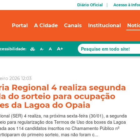
Diário Oficial
Acesso à Inf
Portal
A Cidade
Canais
Institucional
Notí
A+
A
cessibilidade:
A-
eiro 2026 12:03
ria Regional 4 realiza segunda
 do sorteio para ocupação
es da Lagoa do Opaia
ional (SER) 4 realiza, na próxima sexta-feira (30/01), a segunda
eio para regularização dos Termos de Uso dos boxes da Lagoa
nada aos 114 candidatos inscritos no Chamamento Público nº
ticiparam do primeiro sorteio, mas não foram c...