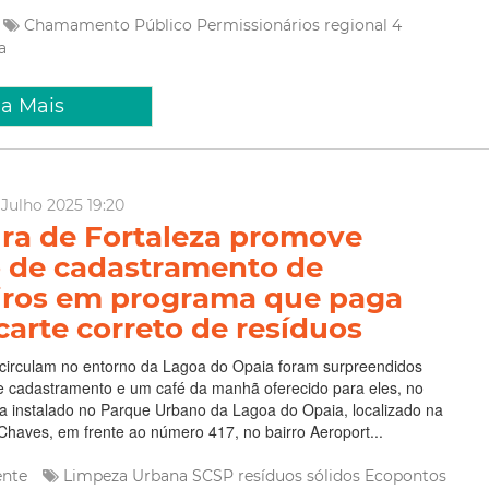
Chamamento Público
Permissionários
regional 4
a
ia Mais
Julho 2025 19:20
ura de Fortaleza promove
 de cadastramento de
iros em programa que paga
carte correto de resíduos
 circulam no entorno da Lagoa do Opaia foram surpreendidos
e cadastramento e um café da manhã oferecido para eles, no
a instalado no Parque Urbano da Lagoa do Opaia, localizado na
 Chaves, em frente ao número 417, no bairro Aeroport...
ente
Limpeza Urbana
SCSP
resíduos sólidos
Ecopontos