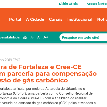
Diário Oficial
Acesso à Inf
Portal
A Cidade
Canais
Institucional
Notí
A+
A
cessibilidade:
A-
ho 2019 13:01
ura de Fortaleza e Crea-CE
am parceria para compensação
são de gás carbônico
Fortaleza articula, por meio da Autarquia de Urbanismo e
ortaleza (UrbFor), uma parceria com o Conselho Regional de
ronomia do Ceará (Crea-CE) com a finalidade de realizar
irtude da emissão de gás carbônico (CO²) pelas atividades a...