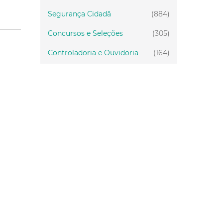
Segurança Cidadã
(884)
Concursos e Seleções
(305)
Controladoria e Ouvidoria
(164)
Servidor
(199)
Fiscalização
(151)
Proteção Animal
(33)
Relações Comunitárias
(10)
Mulheres
(21)
Regionais
(58)
Primeira Infância
(29)