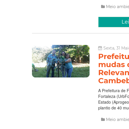
Meio ambi
Le
Sexta, 31 Ma
Prefeitu
mudas d
Relevan
Cambe
A Prefeitura de 
Fortaleza (UrbFo
Estado (Aprogeo-
plantio de 40 mu
Meio ambi