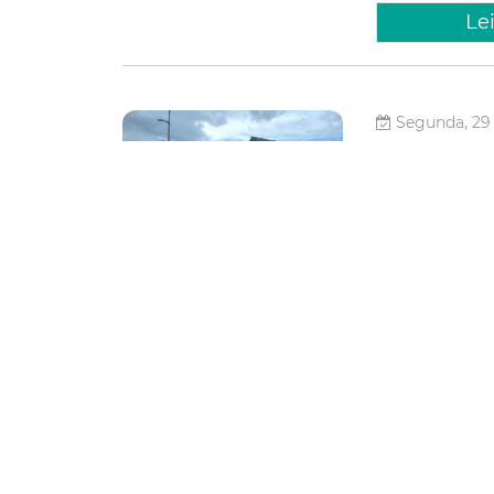
Le
Segunda, 29 
Prefeitu
mudas n
A Prefeitura de 
Fortaleza (UrbFo
de árvores no ca
arborização foi 
Meio ambi
Le
Terça, 26 Ma