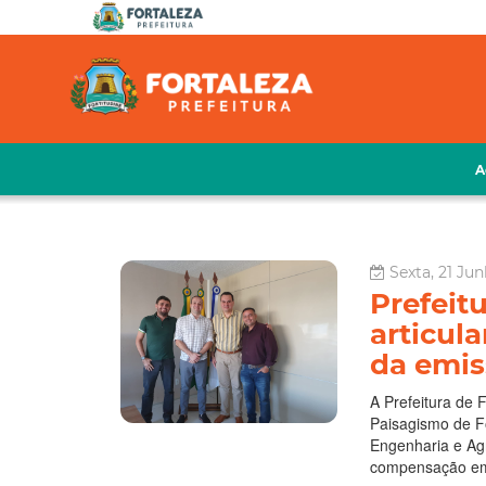
A
Sexta, 21 Jun
Prefeit
articul
da emis
A Prefeitura de 
Paisagismo de F
Engenharia e Ag
compensação em v