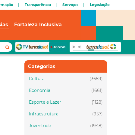
ormação
Transparência
Serviços
Legislação
cias
Fortaleza Inclusiva
Categorias
Cultura
(3659)
Economia
(1661)
Esporte e Lazer
(1128)
Infraestrutura
(957)
Juventude
(1948)