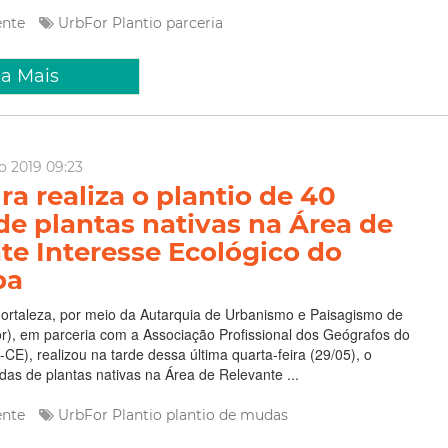
ente
UrbFor
Plantio
parceria
ia Mais
io 2019 09:23
ra realiza o plantio de 40
e plantas nativas na Área de
te Interesse Ecológico do
ba
Fortaleza, por meio da Autarquia de Urbanismo e Paisagismo de
r), em parceria com a Associação Profissional dos Geógrafos do
CE), realizou na tarde dessa última quarta-feira (29/05), o
das de plantas nativas na Área de Relevante ...
ente
UrbFor
Plantio
plantio de mudas