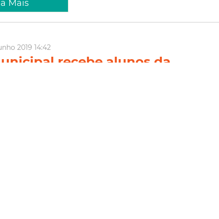
ia Mais
unho 2019 14:42
unicipal recebe alunos da
nicipal de Ensino em
ação ao Dia Mundial do Meio
te
tividades das comemorações da Semana do Meio Ambiente, o
Municipal Falconete Fialho recebeu, na manhã desta quarta-feira
dial do Meio Ambiente, a visita de 200 alunos da Rede Municipal
nstituto Katiana Pena, acompanhados dos profess...
ente
UrbFor
Horto Florestal
Horto Florestal Municipal
al
Mudas
Dia Mundial do Meio Ambiente
ia Mais