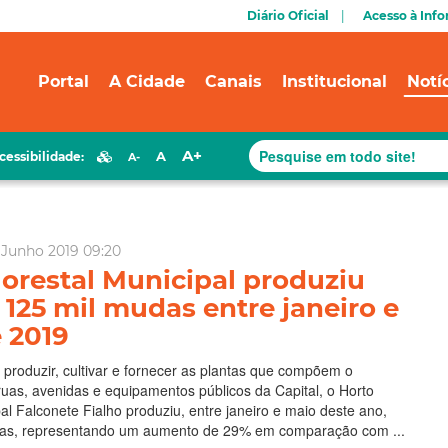
Diário Oficial
Acesso à Inf
Portal
A Cidade
Canais
Institucional
Notí
A+
A
cessibilidade:
A-
 Junho 2019 09:20
lorestal Municipal produziu
 125 mil mudas entre janeiro e
 2019
produzir, cultivar e fornecer as plantas que compõem o
uas, avenidas e equipamentos públicos da Capital, o Horto
pal Falconete Fialho produziu, entre janeiro e maio deste ano,
as, representando um aumento de 29% em comparação com ...