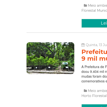
Meio ambi
Florestal Muni
Le
Quinta, 13 J
Prefeit
9 mil m
A Prefeitura de 
doou 9.404 mil m
mudas foram doa
comemorativos e
Meio ambi
Horto Floresta