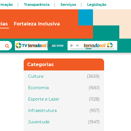
ormação
Transparência
Serviços
Legislação
cias
Fortaleza Inclusiva
Categorias
Cultura
(3659)
Economia
(1661)
Esporte e Lazer
(1128)
Infraestrutura
(957)
Juventude
(1947)