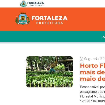
A
Segunda, 24
Horto F
mais de
maio de
Responsável por 
paisagismo das r
Florestal Munici
125.207 mil mud