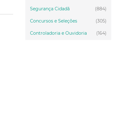
Segurança Cidadã
(884)
Concursos e Seleções
(305)
Controladoria e Ouvidoria
(164)
Servidor
(199)
Fiscalização
(151)
Proteção Animal
(33)
Relações Comunitárias
(10)
Mulheres
(21)
Regionais
(58)
Primeira Infância
(28)