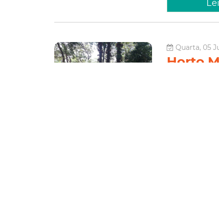
Le
Quarta, 05 J
Horto M
Rede Mu
comemor
Ambien
Encerrando as a
Horto Florestal 
(05/06), Dia Mun
de Ensino e do I
Meio ambi
Horto Municip
Le