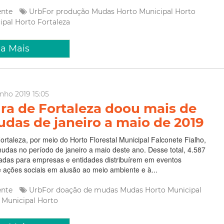
ente
UrbFor
produção
Mudas
Horto Municipal
Horto
cipal
Horto Fortaleza
ia Mais
unho 2019 15:05
ura de Fortaleza doou mais de
udas de janeiro a maio de 2019
Fortaleza, por meio do Horto Florestal Municipal Falconete Fialho,
udas no período de janeiro a maio deste ano. Desse total, 4.587
das para empresas e entidades distribuírem em eventos
 ações sociais em alusão ao meio ambiente e à...
ente
UrbFor
doação de mudas
Mudas
Horto Municipal
l Municipal
Horto