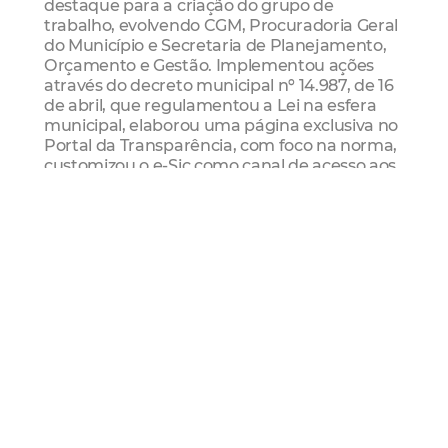
destaque para a criação do grupo de
trabalho, evolvendo CGM, Procuradoria Geral
do Município e Secretaria de Planejamento,
Orçamento e Gestão. Implementou ações
através do decreto municipal nº 14.987, de 16
de abril, que regulamentou a Lei na esfera
municipal, elaborou uma página exclusiva no
Portal da Transparência, com foco na norma,
customizou o e-Sic como canal de acesso aos
titulares de dados pessoais, realizou o
mapeamento e inventários dos dados da
gestão municipal, além de conduzir reuniões
com secretarias e órgãos, visando auxiliá-los
no desempenho de suas atividades. Tais
práticas colocaram Fortaleza como referência
para controladorias das cidades de Crato (CE)
e Niterói (RJ), bem como a Controladoria
Geral do Estado do Acre.
LGPD
Cgm
Lei Geral de Proteção de Dados
Pessoais
Qualificação
Curso