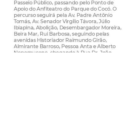
Passeio Público, passando pelo Ponto de
Apoio do Anfiteatro do Parque do Cocó. O
percurso seguirá pela Av. Padre Antônio
Tomás, Av. Senador Virgílio Távora, Júlio
Ibiapina, Abolição, Desembargador Moreira,
Beira Mar, Rui Barbosa, seguindo pelas
avenidas Historiador Raimundo Girão,
Almirante Barroso, Pessoa Anta e Alberto
Nepomuceno, chegando à Rua Dr. João
Moreira e, na sequência, no Ponto de Apoio
do Passeio Público, por trás da 10ª Região
Militar.
Rota Oeste
A Rota Oeste vai ligar a Praça Jonas Freitas,
conhecida como Praça dos Animais ou Praça
do North Shopping, no bairro São Gerardo
(Regional I), ao Passeio Público. O circuito
passará pelas ruas Braz de Francesco,
seguindo pela Avenida Bezerra de Menezes,
depois pela Rua Justiniano de Serpa, em
seguida para as avenidas Domingos Olímpio,