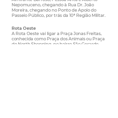
Nepomuceno, chegando à Rua Dr. João
Moreira, chegando no Ponto de Apoio do
Passeio Público, por trás da 10ª Região Militar.
Rota Oeste
A Rota Oeste vai ligar a Praça Jonas Freitas,
conhecida como Praça dos Animais ou Praça
do North Shopping, no bairro São Gerardo
(Regional I), ao Passeio Público. O circuito
passará pelas ruas Braz de Francesco,
seguindo pela Avenida Bezerra de Menezes,
depois pela Rua Justiniano de Serpa, em
seguida para as avenidas Domingos Olímpio,
Antônio Sales, Rua Carlos Vasconcelos,
seguindo para o Aterro, aonde se conectará
com a Rota Leste.
Rota Sul
A Rota Sul vai ligar a Praça da Igreja Nossa
Senhora Aparecida, no bairro Montese
(Regional IV), ao Passeio Público. O percurso