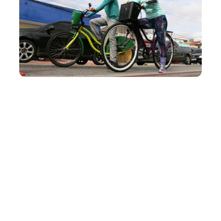
Quarta, 23 Dezembro 2020 13:05
Prefeitura de Fortaleza
realiza Ciclofaixa de Lazer
com rotas conectando
diversos bairros da cidade
A Prefeitura de Fortaleza realiza a 282ª edição da
Ciclofaixa de Lazer neste domingo (27/12), de 7h às 13h,
com três percursos em direção à Praia de Iracema. As
Rotas Leste, Oeste e Sul funcionarão conectando os
bairros Cocó, São Gerardo e Montese por meio de
trajetos ligando os pontos ...