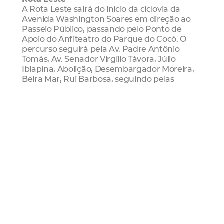
A Rota Leste sairá do início da ciclovia da
Avenida Washington Soares em direção ao
Passeio Público, passando pelo Ponto de
Apoio do Anfiteatro do Parque do Cocó. O
percurso seguirá pela Av. Padre Antônio
Tomás, Av. Senador Virgílio Távora, Júlio
Ibiapina, Abolição, Desembargador Moreira,
Beira Mar, Rui Barbosa, seguindo pelas
avenidas Historiador Raimundo Girão,
Almirante Barroso, Pessoa Anta e Alberto
Nepomuceno, chegando à Rua Dr. João
Moreira e, na sequência, no Ponto de Apoio
do Passeio Público, por trás da 10ª Região
Militar.
Rota Oeste
A Rota Oeste vai ligar a Praça Jonas Freitas,
conhecida como Praça dos Animais ou Praça
do North Shopping, no bairro São Gerardo
(Regional I), ao Passeio Público. O circuito
passará pelas ruas Braz de Francesco,
seguindo pela Avenida Bezerra de Menezes,