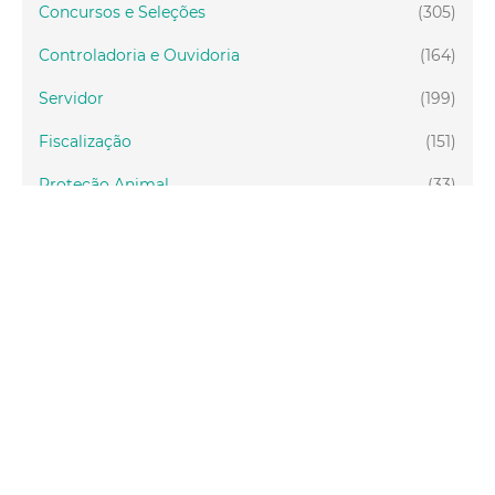
Concursos e Seleções
(305)
Controladoria e Ouvidoria
(164)
Servidor
(199)
Fiscalização
(151)
Proteção Animal
(33)
Relações Comunitárias
(10)
Mulheres
(21)
Regionais
(58)
Primeira Infância
(30)
Mais Lidas