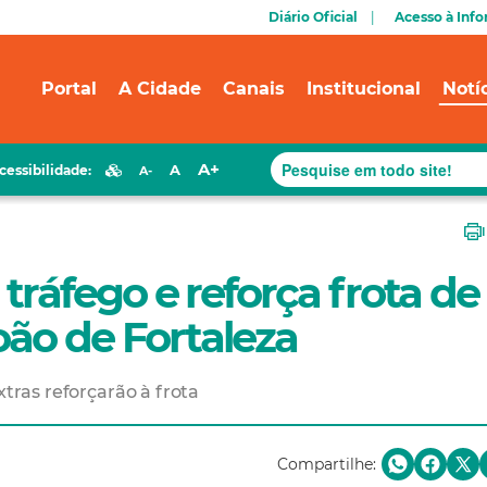
Diário Oficial
Acesso à Inf
Portal
A Cidade
Canais
Institucional
Notí
A+
A
cessibilidade:
A-
 tráfego e reforça frota de
oão de Fortaleza
xtras reforçarão à frota
Compartilhe: