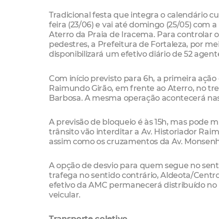
Tradicional festa que integra o calendário c
feira (23/06) e vai até domingo (25/05) com 
Aterro da Praia de Iracema. Para controlar 
pedestres, a Prefeitura de Fortaleza, por me
disponibilizará um efetivo diário de 52 agent
Com início previsto para 6h, a primeira ação
Raimundo Girão, em frente ao Aterro, no tr
Barbosa. A mesma operação acontecerá nas v
A previsão de bloqueio é às 15h, mas pode
trânsito vão interditar a Av. Historiador Ra
assim como os cruzamentos da Av. Monsenhor
A opção de desvio para quem segue no senti
trafega no sentido contrário, Aldeota/Centro, 
efetivo da AMC permanecerá distribuído no l
veicular.
Transporte coletivo