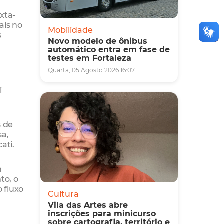
xta-
ais no
Mobilidade
s
Novo modelo de ônibus
automático entra em fase de
testes em Fortaleza
Quarta, 05 Agosto 2026 16:07
i
s de
sa,
ati.
m
to, o
 fluxo
Cultura
Vila das Artes abre
inscrições para minicurso
sobre cartografia, território e