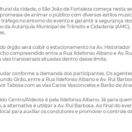
ultural da cidade, o São João de Fortaleza começa nesta se
a promessa de animar o público com diversos estilos music
o tráfego no entorno do evento e garantir a segurança do
io da Autarquia Municipal de Trânsito e Cidadania (AMC),
es.
 do órgão será coibir o estacionamento na Av. Historiador
echo compreendido entre a Rua Ildefonso Albano e Av. Ru
ias transversais situadas dentro desse limite.
 mudar conforme a demanda dos participantes. Os agente
imundo Girão, entre a Rua Ildefonso Albano e Av. Rui Barbo
 Tabosa com as vias Carlos Vasconcelos e Barão de Arac
do Centro/Aldeota é pela Ildefonso Albano. Já para que
a alternativa é utilizar a Av. Rui Barbosa. Ao final do even
ocal para auxiliar os condutores e promover o controle do