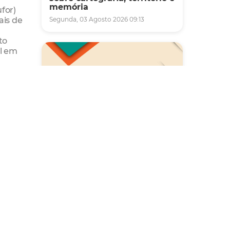
memória
for)
ais de
Segunda, 03 Agosto 2026 09:13
a
to
al em
Saúde
Carreta da Saúde da Mulher
vai ofertar cerca de 2 mil
atendimentos ginecológicos
e de mamas em Fortaleza
durante o mês de agosto
Quinta, 06 Agosto 2026 08:43