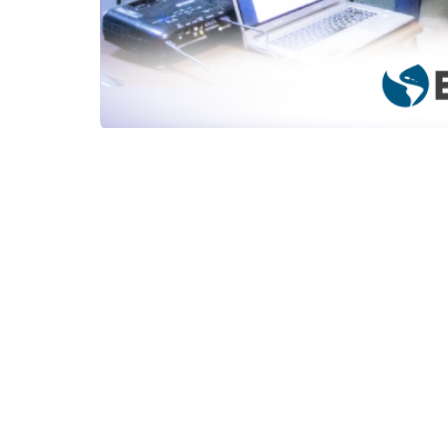
A Prefeitura de Fortaleza, por meio da Coor
cursos de capacitação gratuitos. A iniciativ
participantes da sociedade civil com atuaçã
Fortaleza, e vem sendo realizada desde dez
Durante o mês de fevereiro, serão ofertados
Municípios (TCM); Gestão Pública por Result
Serviço Público, ministrados na Rede Cuca
Os interessados devem se inscrever por meio
abaixo, e, após a confirmação da inscrição, a