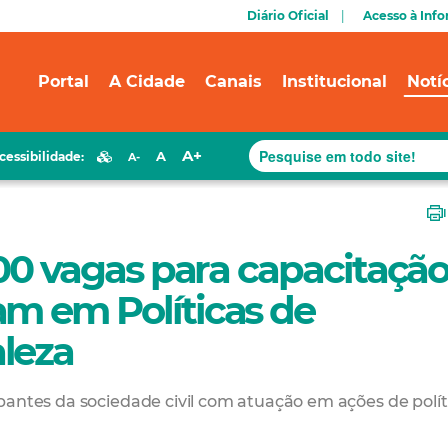
Diário Oficial
Acesso à Inf
Portal
A Cidade
Canais
Institucional
Notí
A+
A
cessibilidade:
A-
000 vagas para capacitaçã
am em Políticas de
leza
pantes da sociedade civil com atuação em ações de polít