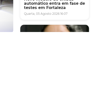
automático entra em fase de
testes em Fortaleza
Quarta, 05 Agosto 2026 16:07
 em 28
s e
e
Saúde
Fortaleza terá seis postos de
as dos
saúde abertos neste sábado
s no
e domingo (1º e 2/8) para
atendimento à população
Sexta, 31 Julho 2026 16:34
s