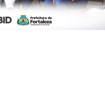
denadoria de Juventude, oferta 1.000 vagas, distribuídas
a, denominada Qualifica Juventude, é voltada para gestore
o em ações de políticas de juventude em toda a cidade d
embro de 2016, seguindo até junho de 2017.
 quatro cursos: Prestação de Contas ao Tribunal de Cont
ados; Parceria Público – Privada (PPP) e Gestão de Pessoa
 Barra, Mondubim e Jangurussu.
 de formulário eletrônico específico, encontrados no link
presentar, no primeiro dia de aula, as cópias dos seguinte