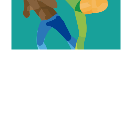
Terça, 11 Fevereiro 2020 10:04
Biblioteca Infantil
Herbênia Gurgel divulga
vagas para aulas de dança
e capoeira