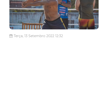
Terça, 13 Setembro 2022 12:32
Sob o comando de Marcelo
Negrão, Rede Cuca Vôlei
inicia treinos visando à
Superliga A
O Rede Cuca Vôlei iniciou, na semana passada,
preparação para temporada 2022/2023, que tem como
grande desafio a Superliga 1XBET (Superliga A), principal
competição brasileira da modalidade e uma das cinco
maiores do mundo. A equipe conta com o comando
técnico do campeão olímpico pela seleç...
Juventude
RedeCucaVolei
Esporte