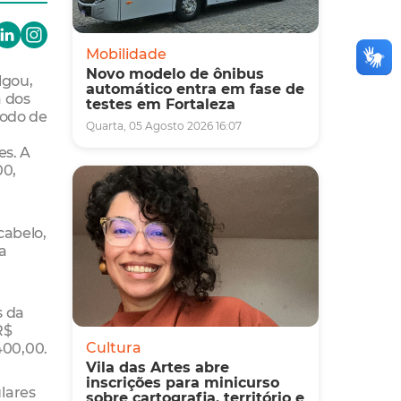
Mobilidade
Novo modelo de ônibus
lgou,
automático entra em fase de
a dos
testes em Fortaleza
íodo de
Quarta, 05 Agosto 2026 16:07
es. A
00,
cabelo,
a
s da
R$
400,00.
Cultura
Vila das Artes abre
inscrições para minicurso
ulares
sobre cartografia, território e