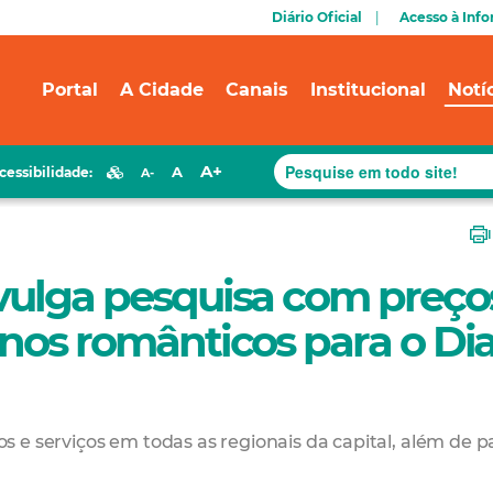
Diário Oficial
Acesso à Inf
Portal
A Cidade
Canais
Institucional
Notí
A+
A
cessibilidade:
A-
ivulga pesquisa com preço
inos românticos para o Di
 e serviços em todas as regionais da capital, além de p