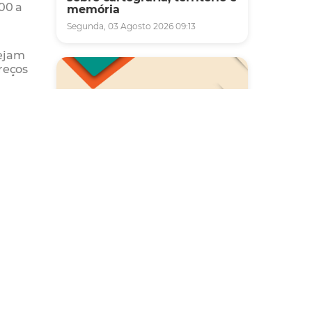
00 a
memória
Segunda, 03 Agosto 2026 09:13
sejam
reços
do
onta, a
Saúde
Carreta da Saúde da Mulher
vai ofertar cerca de 2 mil
atendimentos ginecológicos
e de mamas em Fortaleza
durante o mês de agosto
Quinta, 06 Agosto 2026 08:43
pelo
nfira