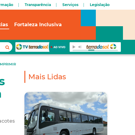
ormação
Transparência
Serviços
Legislação
cias
Fortaleza Inclusiva
IMPRIMIR
Mais Lidas
s
a
acotes