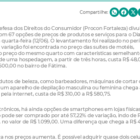
Compartilhe:
esa dos Direitos do Consumidor (Procon Fortaleza) divu
om 67 opções de preços de produtos e serviços para o Di
rta-feira (12/06). O levantamento foi realizado no per
r variação foi encontrada no preço das suítes de motéis,
o preço do mesmo quarto com características semelhant
nde uma hospedagem, a partir de três horas, custa R$ 48,
600,00 no bairro de Fátima.
tos de beleza, como barbeadores, máquinas de cortar 
e um aparelho de depilação masculina ou feminina chega 
la internet, custa de R$ 310,00 a R$ 580,75.
rônicos, há ainda opções de smartphones em lojas física
pode ser comprado por até 57,22% de variação, indo de 
, no valor de R$ 1.099,00. Uma diferença que chega a R$ 
ça nos preços aumenta. É possível adquirir quase dois cel