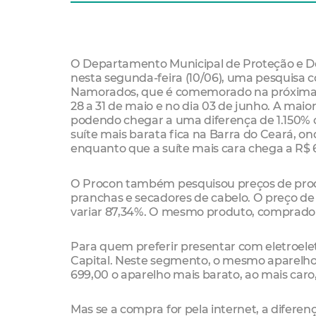
O Departamento Municipal de Proteção e Def
nesta segunda-feira (10/06), uma pesquisa c
Namorados, que é comemorado na próxima qua
28 a 31 de maio e no dia 03 de junho. A maio
podendo chegar a uma diferença de 1.150% 
suíte mais barata fica na Barra do Ceará, o
enquanto que a suíte mais cara chega a R$ 
O Procon também pesquisou preços de produ
pranchas e secadores de cabelo. O preço d
variar 87,34%. O mesmo produto, comprado pe
Para quem preferir presentar com eletroelet
Capital. Neste segmento, o mesmo aparelho 
699,00 o aparelho mais barato, ao mais caro
Mas se a compra for pela internet, a diferen