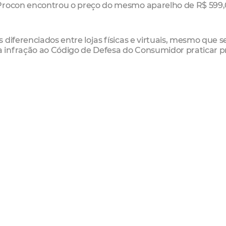
 Procon encontrou o preço do mesmo aparelho de R$ 599,
 diferenciados entre lojas físicas e virtuais, mesmo que 
 infração ao Código de Defesa do Consumidor praticar p
ia Santos, é pesquisar e ficar atento ao direito de
as compras feitas fora das lojas físicas, há o direito de
pra, em até sete dias, contados a partir do recebimento 
ca.
a chega a 72,73%, indo de R$ 110,00 o valor da mais em c
o comparativo se refere às cestas simples.
n elaborou uma lista com destinos turísticos românticos 
 de Baturité e de Ibiapaba, e nos litorais Leste e Oeste. Co