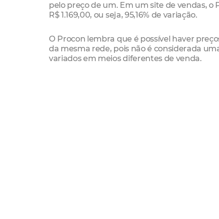
pelo preço de um. Em um site de vendas, o
R$ 1.169,00, ou seja, 95,16% de variação.
O Procon lembra que é possível haver preços
da mesma rede, pois não é considerada uma
variados em meios diferentes de venda.
A dica da diretora do Procon Fortaleza, Cláud
arrependimento nas compras pela internet. "N
arrependimento, que é a desistência da com
produto ou da contratação do serviço", expli
Entre as cestas de café da manhã, a diferenç
R$ 190,00 o preço da mais cara. Neste caso, 
Confira todos os preços
Destinos turísticos
Para os casais que desejarem viajar, o Proco
Ceará nas regiões Sul, Sertão Central, Serras