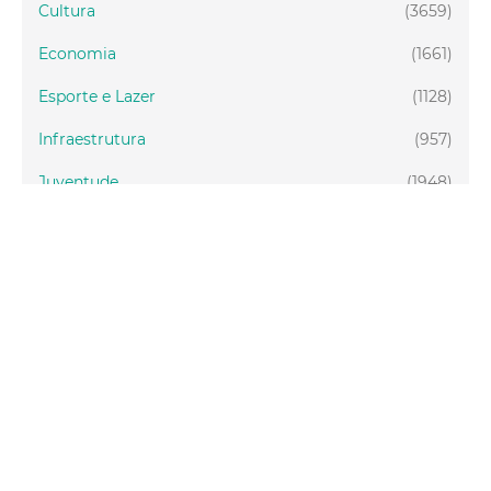
Cultura
(3659)
Economia
(1661)
Esporte e Lazer
(1128)
Infraestrutura
(957)
Juventude
(1948)
Meio ambiente
(1437)
Mobilidade
(2877)
Social
(1985)
Tecnologia
(150)
Turismo
(1073)
Fortaleza
(3814)
Educação
(2104)