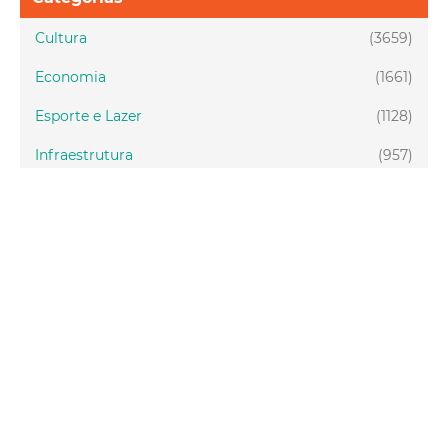
Cultura
(3659)
Economia
(1661)
Esporte e Lazer
(1128)
Infraestrutura
(957)
Juventude
(1948)
Meio ambiente
(1437)
Mobilidade
(2877)
Social
(1985)
Tecnologia
(150)
Turismo
(1073)
Fortaleza
(3814)