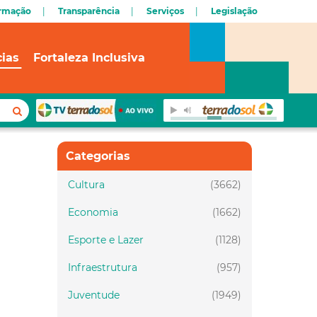
ormação
Transparência
Serviços
Legislação
cias
Fortaleza Inclusiva
Categorias
Cultura
(3662)
Economia
(1662)
Esporte e Lazer
(1128)
Infraestrutura
(957)
Juventude
(1949)