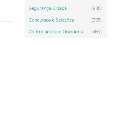
Segurança Cidadã
(885)
Concursos e Seleções
(305)
Controladoria e Ouvidoria
(164)
Servidor
(199)
Fiscalização
(151)
Proteção Animal
(34)
Relações Comunitárias
(10)
Mulheres
(21)
Regionais
(58)
Primeira Infância
(30)