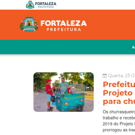
A
Quarta, 23 O
Prefeit
Projeto
para ch
Os churrasqueir
trabalho e receb
2019 do Projeto
prorrogou as ins