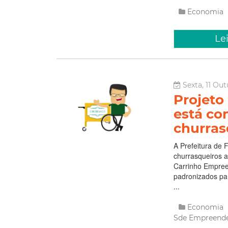
Economia
Le
Sexta, 11 Out
Projeto
está co
churras
A Prefeitura de 
churrasqueiros a
Carrinho Empree
padronizados par
...
Economia
Sde
Empreend