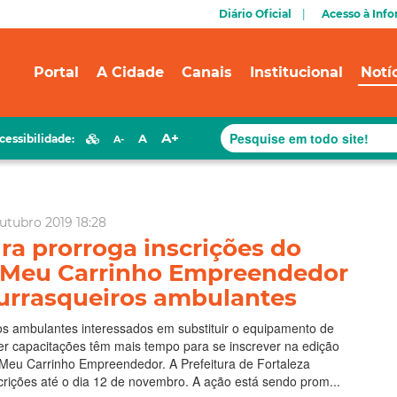
Diário Oficial
Acesso à Inf
Portal
A Cidade
Canais
Institucional
Notí
A+
A
cessibilidade:
A-
utubro 2019 18:28
ura prorroga inscrições do
 Meu Carrinho Empreendedor
urrasqueiros ambulantes
os ambulantes interessados em substituir o equipamento de
er capacitações têm mais tempo para se inscrever na edição
 Meu Carrinho Empreendedor. A Prefeitura de Fortaleza
crições até o dia 12 de novembro. A ação está sendo prom...