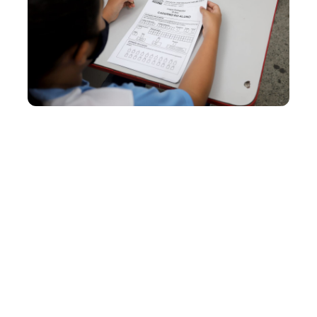
Sexta, 27 Agosto 2021 16:15
Prefeitura conclui
aplicação da avaliação
diagnóstica para alunos da
Rede Municipal de Ensino
A Prefeitura de Fortaleza, por meio da Secretaria
Municipal da Educação (SME), finalizou, nesta sexta-feira
(27/08), o período de aplicação da Avaliação Dianóstica
de Rede (ADR) para os alunos matriculados do 1º ao 9º
ano do Ensino Fundamental e na Educação de Jovens e
Adultos (EJA).&n...