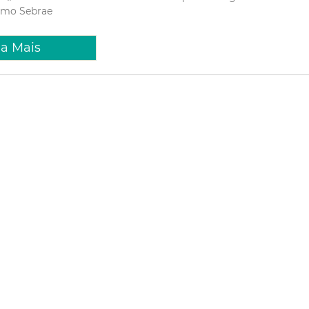
ismo
Sebrae
ia Mais