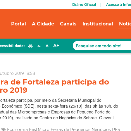
Diário Oficial
Acesso à Inf
Portal
A Cidade
Canais
Institucional
Notí
A+
A
cessibilidade:
A-
utubro 2019 18:58
ra de Fortaleza participa do
ro 2019
Fortaleza participa, por meio da Secretaria Municipal do
Econômico (SDE), nesta sexta-feira (25/10), das 8h às 18h, do
tadual das Microempresas e Empresas de Pequeno Porte do
 2019), realizado no Centro de Negócios do Sebrae. O event...
Economia
FestMicro
Feiras de Pequenos Negócios
PES