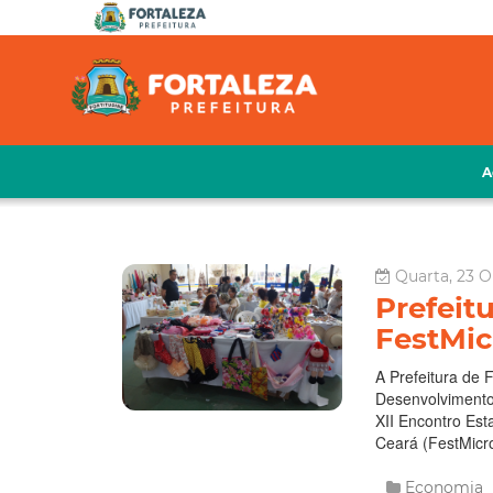
A
Quarta, 23 O
Prefeitu
FestMic
A Prefeitura de 
Desenvolvimento 
XII Encontro Es
Ceará (FestMicro
Economia