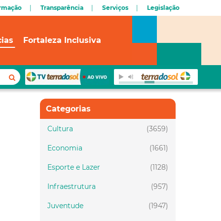
ormação
Transparência
Serviços
Legislação
cias
Fortaleza Inclusiva
Categorias
Cultura
(3659)
Economia
(1661)
Esporte e Lazer
(1128)
Infraestrutura
(957)
Juventude
(1947)