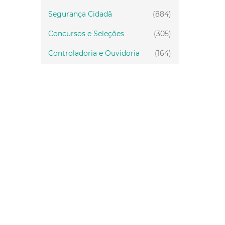
Segurança Cidadã
(884)
Concursos e Seleções
(305)
Controladoria e Ouvidoria
(164)
Servidor
(199)
Fiscalização
(151)
Proteção Animal
(33)
Relações Comunitárias
(10)
Mulheres
(21)
Regionais
(58)
Primeira Infância
(28)