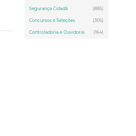
Segurança Cidadã
(885)
Concursos e Seleções
(305)
Controladoria e Ouvidoria
(164)
Servidor
(199)
Fiscalização
(151)
Proteção Animal
(34)
Relações Comunitárias
(10)
Mulheres
(21)
Regionais
(58)
Primeira Infância
(30)