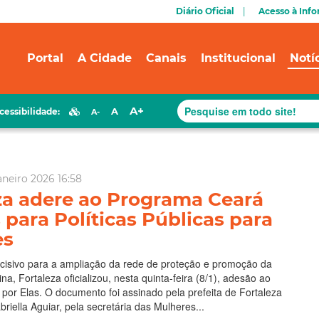
Diário Oficial
Acesso à Inf
Portal
A Cidade
Canais
Institucional
Notí
A+
A
cessibilidade:
A-
aneiro 2026 16:58
za adere ao Programa Ceará
 para Políticas Públicas para
es
isivo para a ampliação da rede de proteção e promoção da
a, Fortaleza oficializou, nesta quinta-feira (8/1), adesão ao
or Elas. O documento foi assinado pela prefeita de Fortaleza
riella Aguiar, pela secretária das Mulheres...