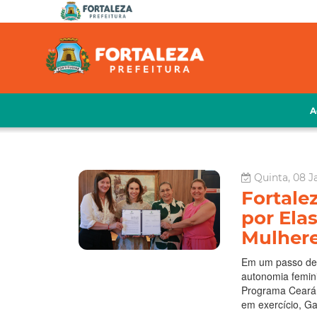
A
Quinta, 08 J
Fortale
por Elas
Mulher
Em um passo dec
autonomia feminin
Programa Ceará p
em exercício, Gab