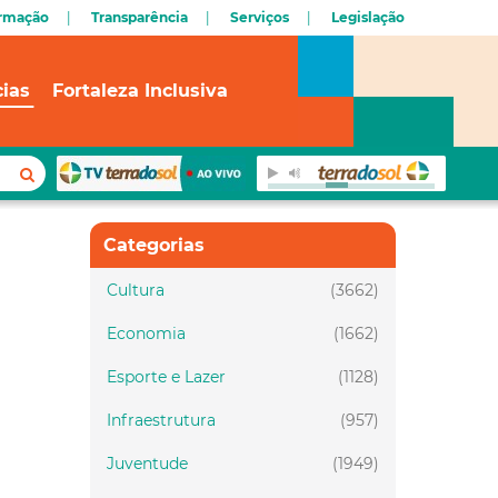
ormação
Transparência
Serviços
Legislação
cias
Fortaleza Inclusiva
Categorias
Cultura
(3662)
Economia
(1662)
Esporte e Lazer
(1128)
Infraestrutura
(957)
Juventude
(1949)