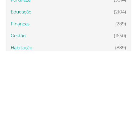
Educação
(2104)
Finanças
(289)
Gestão
(1650)
Habitação
(889)
Participação social
(248)
Saúde
(4106)
Segurança Cidadã
(885)
Concursos e Seleções
(305)
Controladoria e Ouvidoria
(164)
Servidor
(199)
Fiscalização
(151)