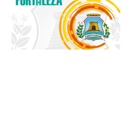
Quarta, 03 Abril 2013 07:37
Ações de limpeza da
Regional II removem cerca
de mil toneladas de lixo