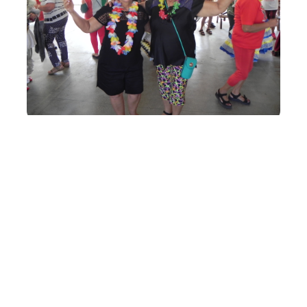
Quinta, 16 Fevereiro 2017 13:52
Programa Gente de Valor
realiza baile de Carnaval
para idosos
A Prefeitura de Fortaleza, por meio do Instituto Municipal
de Desenvolvimento de Recursos Humanos (Imparh),
promoveu, nesta quinta-feira (16/02), o Carnaval da
Melhor Idade para os idosos participantes do Programa
Gente de Valor (PGV). A Banda da 10ª Região Militar
animou o baile com as famosas...