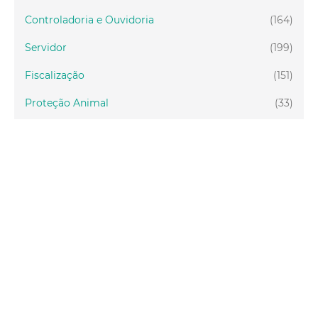
Controladoria e Ouvidoria
(164)
Servidor
(199)
Fiscalização
(151)
Proteção Animal
(33)
Relações Comunitárias
(10)
Mulheres
(21)
Regionais
(58)
Primeira Infância
(30)
Mais Lidas