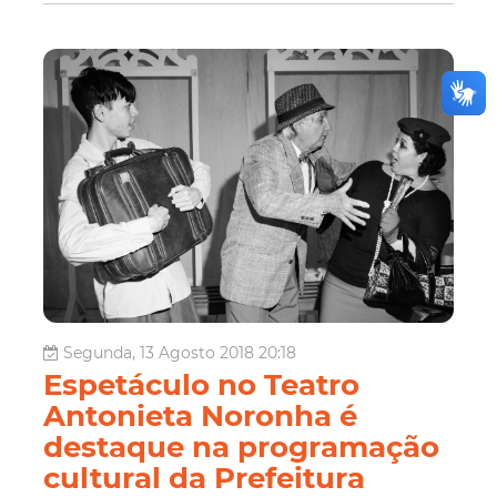
Segunda, 13 Agosto 2018 20:18
Espetáculo no Teatro
Antonieta Noronha é
destaque na programação
cultural da Prefeitura