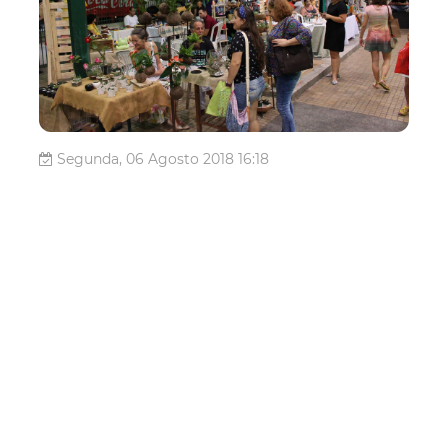
Segunda, 06 Agosto 2018 16:18
Programação cultural da
Prefeitura tem atividades
em alusão ao Dia do
Folclore e ao Dia do
Estudante
A programação cultural da Prefeitura de Fortaleza, por
meio da Secretaria Municipal da Cultura de Fortaleza
(Secultfor), tem como destaque, nesta semana, os
eventos Feira de Produtos Orgânicos, Sons do Mercado e
Mercado Coletivo, realizados no Mercado dos Pinhões, e
a programação da Bibliote...